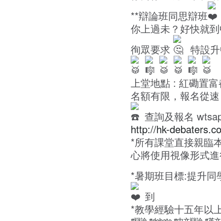
**辯論班同思辯班
你上過未？好快就到
徇眾要求
特設升
上堂地點 : 紅磡置富都會
名額有限，報名從速
查詢及報名 wtsap
http://hk-debaters.c
*所有課堂直接親臨
心將使用視像形式進
*暑期班目標:提升同
到
*教學經驗十五年以
#辯論
#debate
#中文辯論
#英