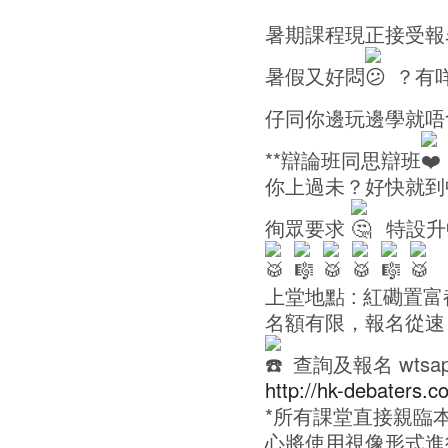
暑期課程現正接受報名
暑假又好悶
？有
仔同你邊玩邊學就唔
**辯論班同思辯班
你上過未？好快就到
徇眾要求
特設升
上堂地點 : 紅磡置富都
名額有限，報名從速
查詢及報名 wtsap
http://hk-debaters.c
*所有課堂直接親臨
心將使用視像形式進