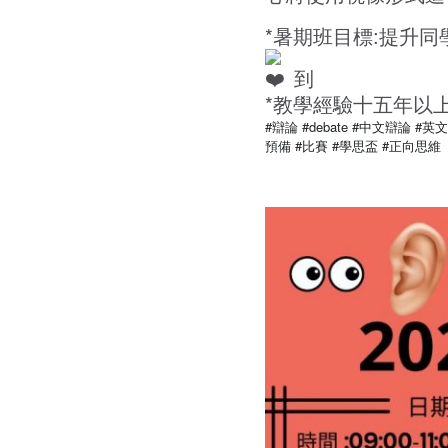
*暑期班目標:提升同
到
*教學經驗十五年以
#辯論
#debate
#中文辯論
#英
預備
#比賽
#學思盃
#正向思維