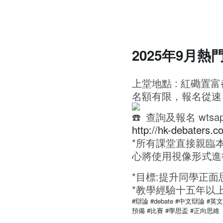
2025年9月熱
上堂地點 : 紅磡置富都會
名額有限，報名從速
查詢及報名 wtsap
http://hk-debaters.c
*所有課堂直接親臨
心將使用視像形式進
*目標:提升同學正面
*教學經驗十五年以
#辯論
#debate
#中文辯論
#英
預備
#比賽
#學思盃
#正向思維