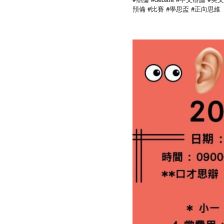
預備
#比賽
#學思盃
#正向思維