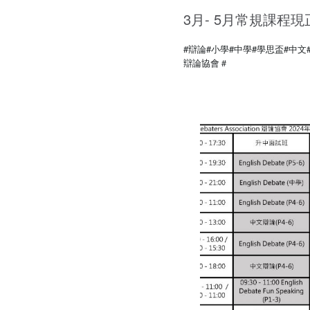
3月- 5月常規課程
#辯論
#小學
#中學
#學思盃
#中文
辯論協會
＃