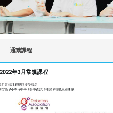
通識課程
2022年3月常規課程
3月常規課程現以接受報名!
#辯論
#小學
#中學
#升中面試
#補習
#演講思維訓練