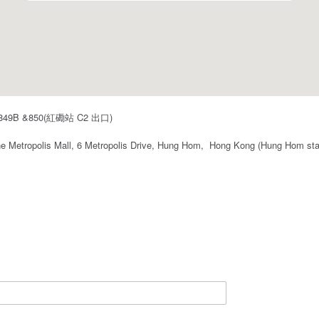
B &850(紅磡站 C2 出口)
e Metropolis Mall, 6 Metropolis Drive, Hung Hom, Hong Kong (Hung Hom stat