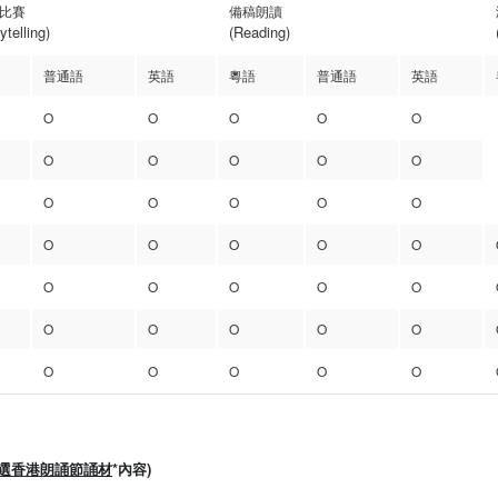
比賽
備稿朗讀
telling)
(Reading)
普通語
英語
粵語
普通語
英語
O
O
O
O
O
O
O
O
O
O
O
O
O
O
O
O
O
O
O
O
O
O
O
O
O
O
O
O
O
O
O
O
O
O
O
選香港朗誦節誦材
*內容)