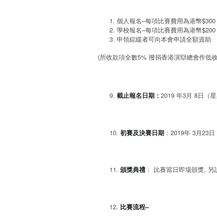
個人報名–每項比賽費用為港幣$300
學校報名–每項比賽費用為港幣$200
申領綜緩者可向本會申請全額資助
(所收款項全數5% 撥捐香港演辯總會作低
截止報名日期：
2019 年3月 8日
初賽及決賽日期
：2019年 3月2
頒獎典禮
： 比賽當日即場頒獎, 另設頒獎
比賽流程–