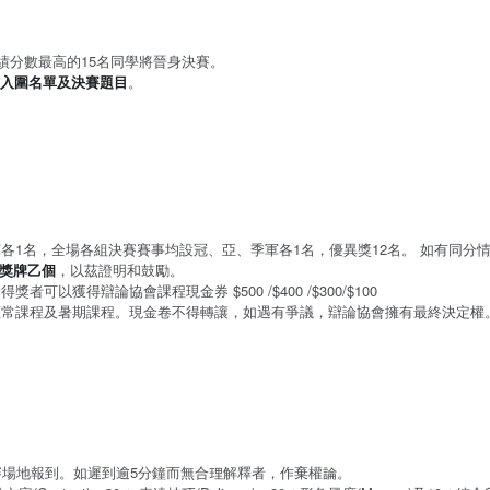
賽成績分數最高的15名同學將晉身決賽。
佈入圍名單及決賽題目
。
各1名，全場各組決賽賽事均設冠、亞、季軍各1名，優異獎12名。 如有同分
獎牌乙個
，以茲證明和鼓勵。
以獲得辯論協會課程現金券 $500 /$400 /$300/$100
恆常課程及暑期課程。現金卷不得轉讓，如遇有爭議，辯論協會擁有最終決定權
賽場地報到。如遲到逾5分鐘而無合理解釋者，作棄權論。