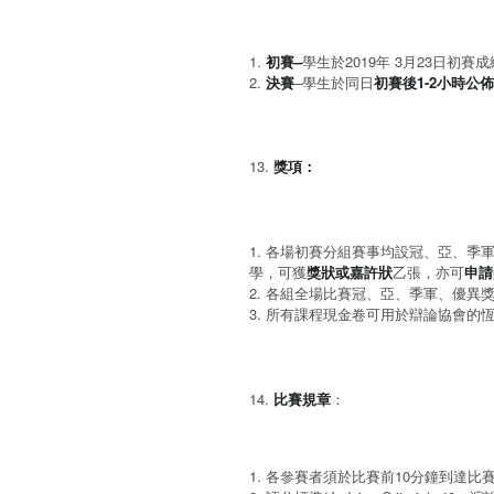
初賽
–
學生於2019年 3月23日初
決賽
–學生於同日
初賽後1-2小時公
獎項：
各場初賽分組賽事均設冠、亞、季軍
學，可獲
獎狀或嘉許狀
乙張，亦可
申請
各組全場比賽冠、亞、季軍、優異獎得獎者可
所有課程現金卷可用於辯論協會的
比賽規章
：
各參賽者須於比賽前10分鐘到達比