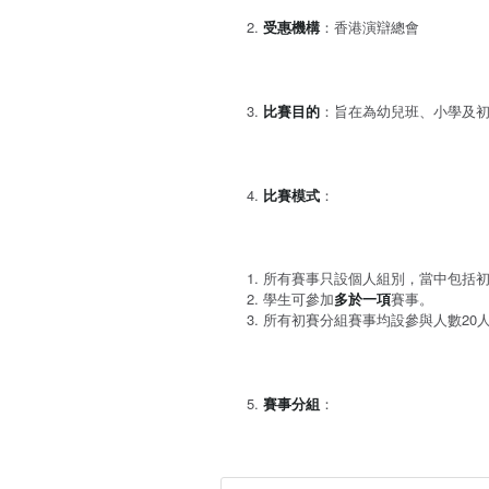
受惠機構
：香港演辯總會
比賽目的
：旨在為幼兒班、小學及
比賽模式
：
所有賽事只設個人組別，當中包括
學生可參加
多於一項
賽事。
所有初賽分組賽事均設參與人數20
賽事分組
：