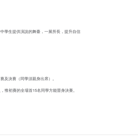
初中學生提供演說的舞臺，一展所長，提升自信
初賽及決賽（同學須親身出席）。
人，惟初賽的全場首15名同學方能晉身決賽。