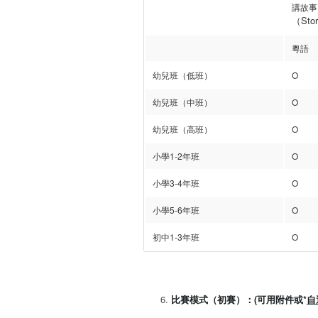
講故事
（Story
粵語
幼兒班（低班）
O
幼兒班（中班）
O
幼兒班（高班）
O
小學1-2年班
O
小學3-4年班
O
小學5-6年班
O
初中1-3年班
O
比賽模式（初賽）：(可用附件或*
自