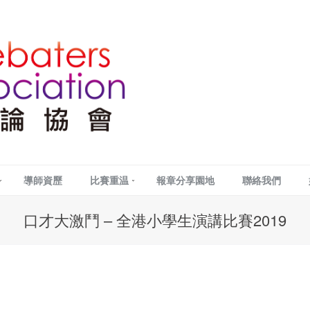
導師資歷
比賽重温
報章分享園地
聯絡我們
口才大激鬥 – 全港小學生演講比賽2019