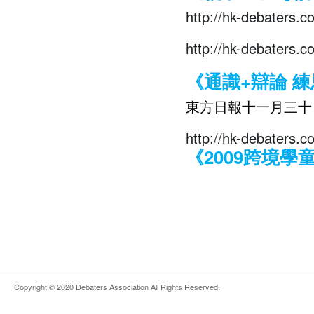
http://hk-debaters.
http://hk-debaters.
《通識+辯論 
東方日報十一月三十
http://hk-debaters.
《2009跨境
Copyright © 2020
Debaters Association
All Rights Reserved.