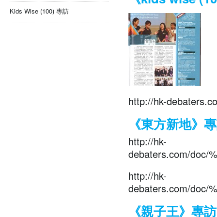
Kids Wise (100) 專訪
http://hk-debaters.
《東方新地》專
http://hk-
debaters.com/d
http://hk-
debaters.com/d
《親子王》專訪