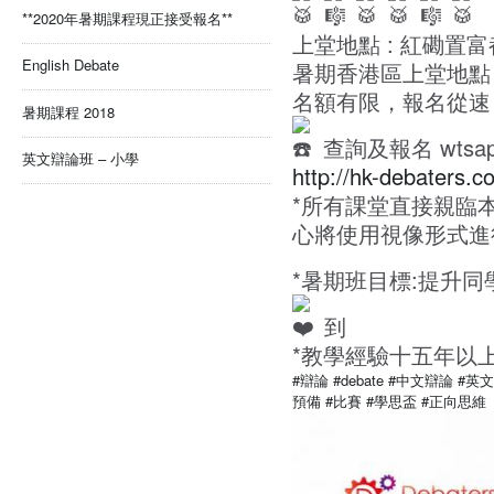
**2020年暑期課程現正接受報名**
上堂地點 : 紅磡置富都
English Debate
暑期香港區上堂地點 :
名額有限，報名從速
暑期課程 2018
查詢及報名 wtsap
英文辯論班 – 小學
http://hk-debaters.c
*所有課堂直接親臨
心將使用視像形式進
*暑期班目標:提升同
到
*教學經驗十五年以
#辯論
#debate
#中文辯論
#英
預備
#比賽
#學思盃
#正向思維