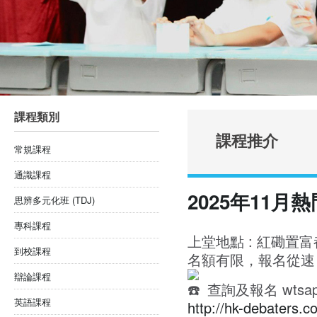
課程類別
課程推介
常規課程
通識課程
2025年11月
思辨多元化班 (TDJ)
專科課程
上堂地點 : 紅磡置富都會
到校課程
名額有限，報名從速
辯論課程
查詢及報名 wtsap
英語課程
http://hk-debaters.c