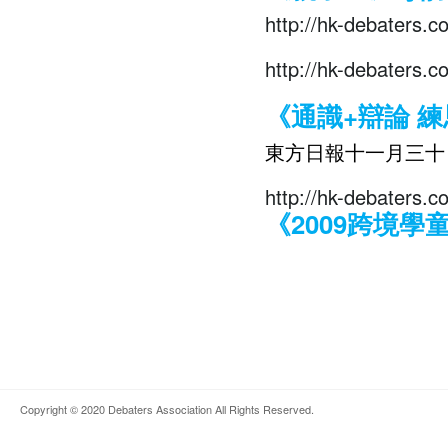
http://hk-debaters.
http://hk-debaters.
《通識+辯論 
東方日報十一月三十
http://hk-debaters.
《2009跨境
Copyright © 2020
Debaters Association
All Rights Reserved.