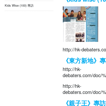
Kids Wise (100) 專訪
http://hk-debaters.
《東方新地》專
http://hk-
debaters.com/d
http://hk-
debaters.com/d
《親子王》專訪