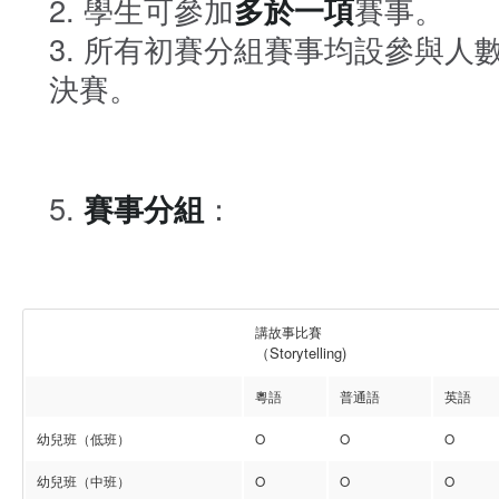
學生可參加
多於一項
賽事。
所有初賽分組賽事均設參與人數
決賽。
賽事分組
：
講故事比賽
（Storytelling)
粵語
普通語
英語
幼兒班（低班）
O
O
O
幼兒班（中班）
O
O
O