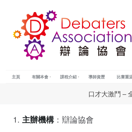
主頁
有關本會
課程介紹
導師資歷
比賽重
口才大激鬥 – 
主辦機構
：辯論協會